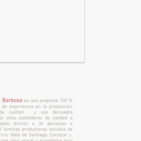
a Barbosa
es una empresa 100 %
de experiencia en la producción,
n de Lechón y sus derivados
jo altos estándares de calidad a
empleo directo a 34 personas e
 familias productoras sociales de
ia, Valle de Santiago, Cortazar y
o una obra social y económica muy