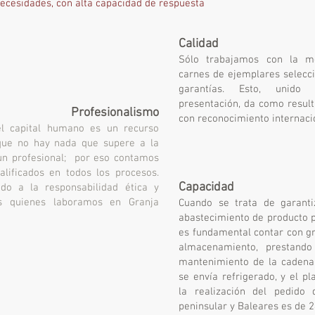
necesidades, con alta capacidad de respuesta
Calidad
Sólo trabajamos con la m
carnes de ejemplares selecc
garantías. Esto, unid
presentación, da como result
Profesionalismo
con reconocimiento internaci
l capital humano es un recurso
que no hay nada que supere a la
un profesional; por eso contamos
lificados en todos los procesos.
Capacidad
do a la responsabilidad ética y
os quienes laboramos en Granja
Cuando se trata de garanti
abastecimiento de producto p
es fundamental contar con g
almacenamiento, prestand
mantenimiento de la cadena 
se envía refrigerado, y el pl
la realización del pedido d
peninsular y Baleares es de 2