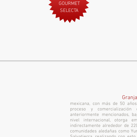
GOURMET
SELECTA
Granj
mexicana, con más de 50 años 
proceso y comercializació
anteriormente mencionados, ba
nivel internacional, otorga 
indirectamente alrededor de 220
comunidades aledañas como Yurir
Salvatierra, realizando con est